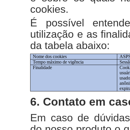
cookies.
É possível entend
utilização e as final
da tabela abaixo:
Nome dos cookies
ASP
Tempo máximo de vigência
Sessã
Finalidade
Cooki
usuár
usado
anôni
expir
6. Contato em cas
Em caso de dúvidas 
do nosso produto o q