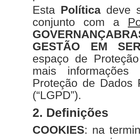
Esta
Política
deve se
conjunto com a
Po
GOVERNANÇABRAS
GESTÃO EM SER
espaço de Proteção
mais informações
Proteção de Dados P
(“LGPD”).
2. Definições
COOKIES
: na termi