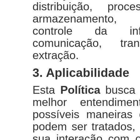
distribuição, proc
armazenamento, e
controle da info
comunicação, tra
extração.
3. Aplicabilidade
Esta
Política
busca c
melhor entendime
possíveis maneiras
podem ser tratados,
sua interação com 